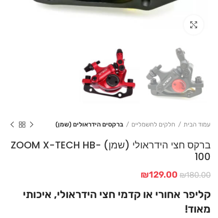
Click to enlarge
עמוד הבית
חלקים לחשמליים
ברקסים הידראולים (שמן)
ברקס חצי הידראולי (שמן) ZOOM X-TECH HB-
100
המחיר
המחיר
₪
129.00
₪
180.00
המקורי
הנוכחי
קליפר אחורי או קדמי חצי הידראולי, איכותי
היה:
הוא:
₪129.00.
₪180.00.
מאוד!