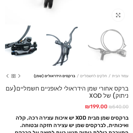
Click to enlarge
עמוד הבית
חלקים לחשמליים
ברקסים הידראולים (שמן)
ברקס אחורי שמן הידראולי לאופניים חשמליים(עם
ניתוק) של XOD
המחיר
המחיר
₪
199.00
₪
540.00
המקורי
הנוכחי
ברקסים שמן מבית XOD יש איכות עצירה רכה, קלה
היה:
הוא:
₪199.00.
₪540.00.
ואיכותית, לברקסים שמן יש עצירה חזקה ובטוחה.
המערכת כוללת ניתוק מנוע בעת לחיצה על הברקס.