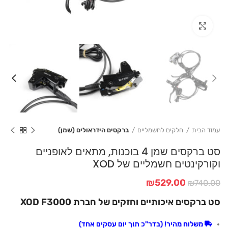
Click to enlarge
עמוד הבית
חלקים לחשמליים
ברקסים הידראולים (שמן)
סט ברקסים שמן 4 בוכנות, מתאים לאופניים
וקורקינטים חשמליים של XOD
המחיר
המחיר
₪
529.00
₪
740.00
המקורי
הנוכחי
סט ברקסים איכותיים וחזקים של חברת XOD F3000
היה:
הוא:
₪529.00.
₪740.00.
משלוח מהיר! (בדר"כ תוך יום עסקים אחד)