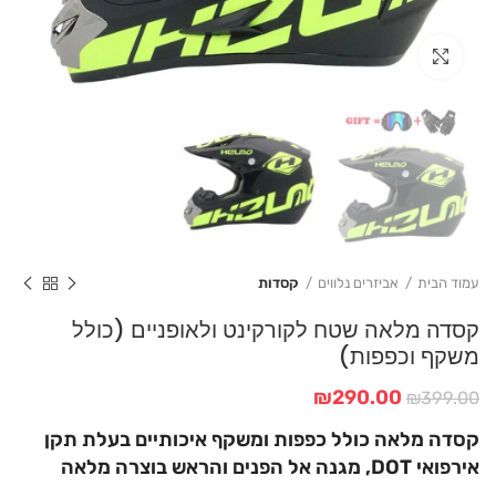
Click to enlarge
עמוד הבית
אביזרים נלווים
קסדות
קסדה מלאה שטח לקורקינט ולאופניים (כולל
משקף וכפפות)
המחיר
המחיר
₪
290.00
₪
399.00
המקורי
הנוכחי
קסדה מלאה כולל כפפות ומשקף איכותיים בעלת תקן
היה:
הוא:
₪290.00.
₪399.00.
אירפואי DOT, מגנה אל הפנים והראש בוצרה מלאה