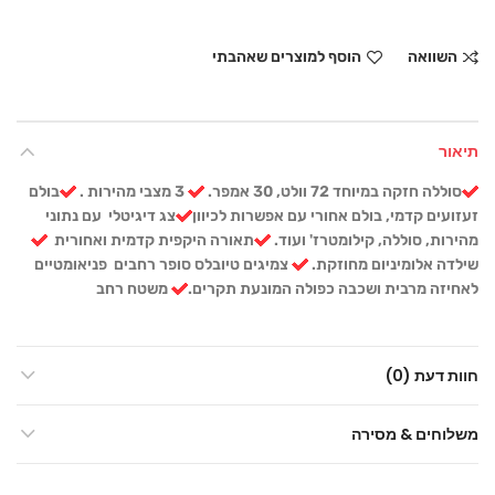
השוואה
הוסף למוצרים שאהבתי
תיאור
סוללה חזקה במיוחד 72 וולט, 30 אמפר.
3 מצבי מהירות .
בולם
זעזועים קדמי, בולם אחורי עם אפשרות לכיוון
צג דיגיטלי עם נתוני
מהירות, סוללה, קילומטרז' ועוד.
תאורה היקפית קדמית ואחורית
שילדה אלומיניום מחוזקת.
צמיגים טיובלס סופר רחבים פניאומטיים
לאחיזה מרבית ושכבה כפולה המונעת תקרים.
משטח רחב
חוות דעת (0)
משלוחים & מסירה