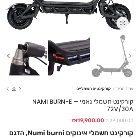
Click to enlarge
עמוד הבית
קורקינטים חשמליים
קורקינט חשמלי נאמי – NAMI BURN-E
72V/30A
המחיר
המחיר
₪
19,900.00
₪
23,000.00
המקורי
הנוכחי
קורקינט חשמלי אינוקים Numi burni, הדגם
היה:
הוא: