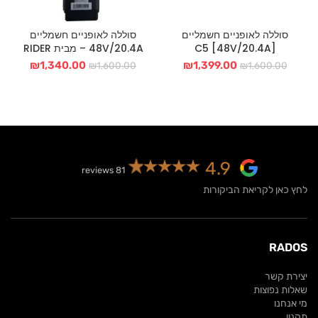
סוללה לאופניים חשמליים
סוללה לאופניים חשמליים
[48V/20.4A] C5
48V/20.4A – מבית RIDER
המחיר
המחיר
המחיר
המחיר
₪
1,340.00
₪
1,399.00
₪
1,600.00
₪
1,600.00
המקורי
הנוכחי
המקורי
הנוכחי
היה:
הוא:
היה:
הוא:
40.00.
₪1,600.00.
₪1,399.00.
₪1,600.00.
4.9
81 reviews
לחץ כאן לקריאת הביקורות
RADOS
יצירת קשר
שאלות נפוצות
מי אנחנו
תקנון