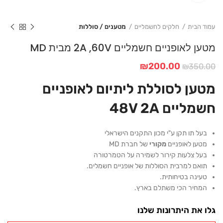
עמוד הבית
חלקים לחשמליים
מטענים / סוללות
מטען לאופניים חשמליים 2A ,60V מבית MD
המחיר
המחיר
₪
200.00
₪
350.00
המקורי
הנוכחי
מטען לסוללת ליתיום לאופניים
היה:
הוא:
₪200.00.
₪350.00.
חשמליים 48V 2A
בעל תו תקן ע"י מכון התקנים הישראלי
מטען לאופניים
מקורי
של חברת MD
בעל צלעות קירור לשמירה על הטמרטורה
תואם למרבית הסוללות של אופניים חשמלים.
טעינה בטיחותית.
המחיר הכי משתלם בארץ.
גלו את היתרונות שלנו