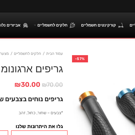
ים
קורקינטים חשמליים
חלקים לחשמליים
אביזרים נלוו
עמוד הבית
חלקים לחשמליים
מצערת
-57%
גריפים ארגונומי
המחיר
המחיר
₪
30.00
₪
70.00
המקורי
הנוכח
גריפים נוחים בצבעים ש
היה:
הוא:
0.00.
₪70.00.
*צבעים – שחור, כחול, זהב
גלו את היתרונות שלנו